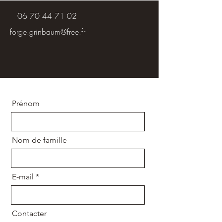
06 70 44 71 02
forge.grinbaum@free.fr
Prénom
Nom de famille
E-mail
Contacter