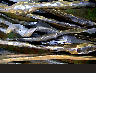
"C'est ce que je fais, qui
m'apprend ce que je cherche"
Pierre Soulages
pierregrinbaumsculpture.com
forge.grinbaum@free.fr